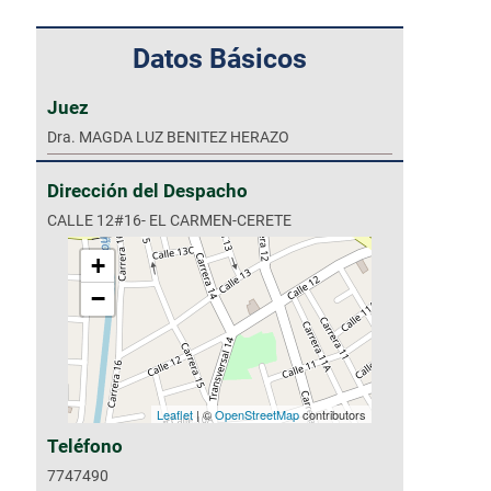
Datos Básicos
Juez
Dra. MAGDA LUZ BENITEZ HERAZO
Dirección del Despacho
CALLE 12#16- EL CARMEN-CERETE
+
−
Leaflet
| ©
OpenStreetMap
contributors
Teléfono
7747490