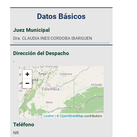
Datos Básicos
Juez Municipal
Dra. CLAUDIA INES CORDOBA IBARGUEN
Dirección del Despacho
-
+
−
Leaflet
| ©
OpenStreetMap
contributors
Teléfono
NR