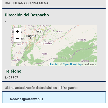
Dra. JULIANA OSPINA MENA
Dirección del Despacho
-
+
−
Leaflet
| ©
OpenStreetMap
contributors
Teléfono
8498307-
Última actualización datos básicos del Despacho:
Nodo: csjportalweb01