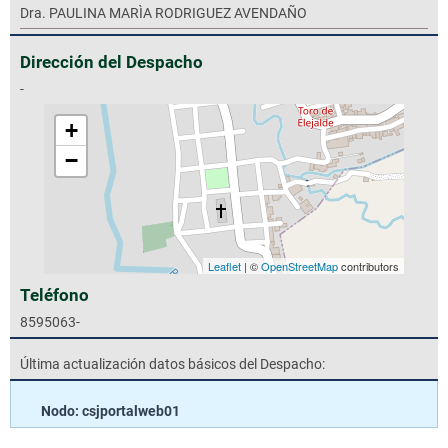
Dra. PAULINA MARÌA RODRIGUEZ AVENDAÑO
Dirección del Despacho
-
+
−
Leaflet
| ©
OpenStreetMap
contributors
Teléfono
8595063-
Última actualización datos básicos del Despacho:
Nodo: csjportalweb01