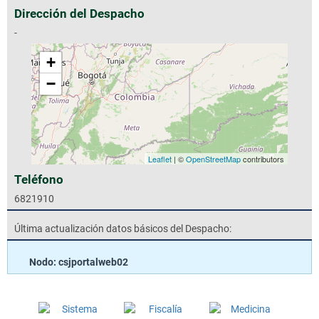
Dirección del Despacho
-
+
−
Leaflet
| ©
OpenStreetMap
contributors
Teléfono
6821910
Última actualización datos básicos del Despacho:
Nodo: csjportalweb02