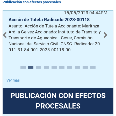
Publicación con efectos procesales
PM
15/05/2023 04:44PM
Acción de Tutela Radicado 2023-00118
A
Asunto: Acción de Tutela Accionante: Marithza
A
-
Ardila Gelvez Accionado: Instituto de Transito y
A
C-
Transporte de Aguachica - Cesar, Comisión
F
Nacional del Servicio Civil -CNSC- Radicado: 20-
J
011-31-84-001-2023-00118-00
T
2
Ver mas
PUBLICACIÓN CON EFECTOS
PROCESALES