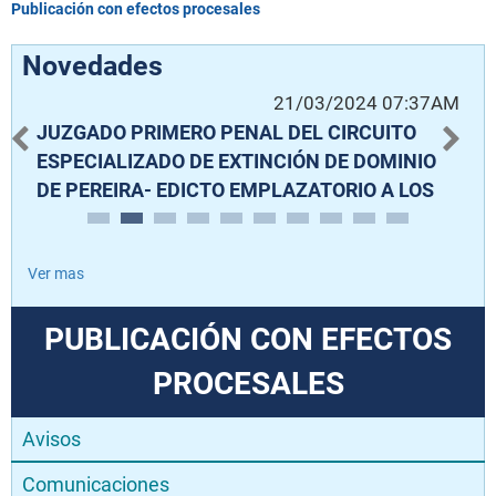
Publicación con efectos procesales
Novedades
AM
21/03/2024 07:37AM
JUZGADO PRIMERO PENAL DEL CIRCUITO
J
D
ESPECIALIZADO DE EXTINCIÓN DE DOMINIO
E
DE PEREIRA- EDICTO EMPLAZATORIO A LOS
D
TERCEROS INDETERMINADOS CONFORME AL
T
ARTÍCULO 140 DEL CÓDIGO DE EXTINCIÓN DE
A
O
Ver mas
DOMINIO DENTRO DEL PROCESO RADICADO
D
AL No. 66001312000120230003800
A
PUBLICACIÓN CON EFECTOS
(110016099068202300448 E.D.)
(
PROCESALES
Avisos
Comunicaciones