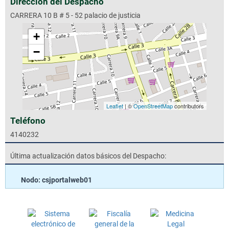
Dirección del Despacho
CARRERA 10 B # 5 - 52 palacio de justicia
+
−
Leaflet
| ©
OpenStreetMap
contributors
Teléfono
4140232
Última actualización datos básicos del Despacho:
Nodo: csjportalweb01