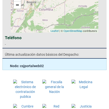
−
Leaflet
| ©
OpenStreetMap
contributors
Teléfono
-
Última actualización datos básicos del Despacho:
Nodo: csjportalweb02