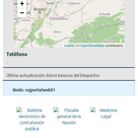
+
−
Leaflet
| ©
OpenStreetMap
contributors
Teléfono
-
Última actualización datos básicos del Despacho:
Nodo: csjportalweb01