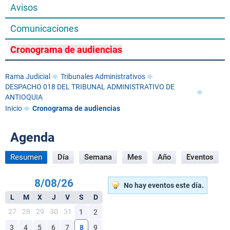
Avisos
Comunicaciones
Cronograma de audiencias
Rama Judicial
Tribunales Administrativos
DESPACHO 018 DEL TRIBUNAL ADMINISTRATIVO DE
ANTIOQUIA
Inicio
Cronograma de audiencias
Agenda
Resumen
Día
Semana
Mes
Año
Eventos
8/08/26
No hay eventos este día.
L
M
X
J
V
S
D
27
28
29
30
31
1
2
3
4
5
6
7
8
9