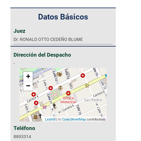
Datos Básicos
Juez
Dr. RONALD OTTO CEDEÑO BLUME
Dirección del Despacho
-
+
−
Leaflet
| ©
OpenStreetMap
contributors
Teléfono
8893314