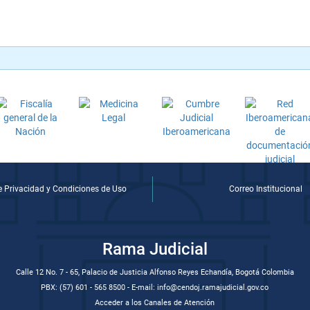
de Privacidad y Condiciones de Uso
Correo Institucional
Rama Judicial
Calle 12 No. 7 - 65, Palacio de Justicia Alfonso Reyes Echandía, Bogotá Colombia
PBX: (57) 601 - 565 8500 - E-mail: info@cendoj.ramajudicial.gov.co
Acceder a los Canales de Atención