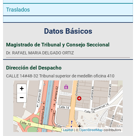
Traslados
Datos Básicos
Magistrado de Tribunal y Consejo Seccional
Dr. RAFAEL MARIA DELGADO ORTIZ
Dirección del Despacho
CALLE 14#48-32 Tribunal superior de medellin oficina 410
+
−
Leaflet
| ©
OpenStreetMap
contributors