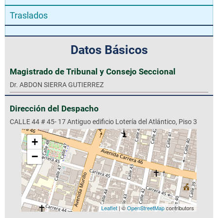
Traslados
Datos Básicos
Magistrado de Tribunal y Consejo Seccional
Dr. ABDON SIERRA GUTIERREZ
Dirección del Despacho
CALLE 44 # 45- 17 Antiguo edificio Lotería del Atlántico, Piso 3
+
−
Leaflet
| ©
OpenStreetMap
contributors