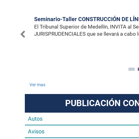
3 03:11PM
Seminario-Taller CONSTRUCCIÓN DE L
ro en
El Tribunal Superior de Medellín, INVITA a
 7 de
JURISPRUDENCIALES que se llevará a cabo lo
Ver mas
PUBLICACIÓN CO
Autos
Avisos