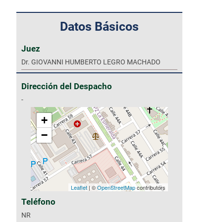
Datos Básicos
Juez
Dr. GIOVANNI HUMBERTO LEGRO MACHADO
Dirección del Despacho
-
+
−
Leaflet
| ©
OpenStreetMap
contributors
Teléfono
NR