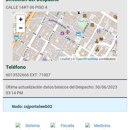
CALLE 14#7-36 PISO 4
+
−
Leaflet
| ©
OpenStreetMap
contributors
Teléfono
6013532666 EXT: 71007
Última actualización datos básicos del Despacho: 30/06/2023
03:14 PM
Nodo: csjportalweb02