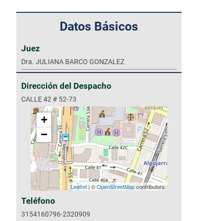
Datos Básicos
Juez
Dra. JULIANA BARCO GONZALEZ
Dirección del Despacho
CALLE 42 # 52-73
+
−
Leaflet
| ©
OpenStreetMap
contributors
Teléfono
3154160796-2320909