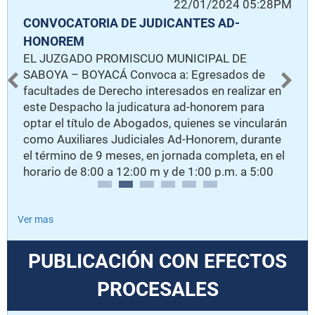
PM
22/01/2024 05:28PM
CONVOCATORIA DE JUDICANTES AD-
N
E
HONOREM
S
EL JUZGADO PROMISCUO MUNICIPAL DE
E
as
SABOYA – BOYACÁ Convoca a: Egresados de
C
facultades de Derecho interesados en realizar en
B
ra
este Despacho la judicatura ad-honorem para
S
s
optar el título de Abogados, quienes se vincularán
C
como Auxiliares Judiciales Ad-Honorem, durante
S
el término de 9 meses, en jornada completa, en el
T
horario de 8:00 a 12:00 m y de 1:00 p.m. a 5:00
R
p.m., para realizar labores de sustanciación,
F
e
asistencia a diligencias y audiencias. Los
R
interesados enviar su hoja de vida con anexos
Ver mas
(certificado de terminación de materias y de
consultorio jurídico) al correo electrónico
PUBLICACIÓN CON EFECTOS
jprmpalsaboya@cendoj.ramajudicial.gov.co, o
comunicarse al número 3202571796. LIZ
PROCESALES
CAROLINA ROJAS SALGADO Jueza