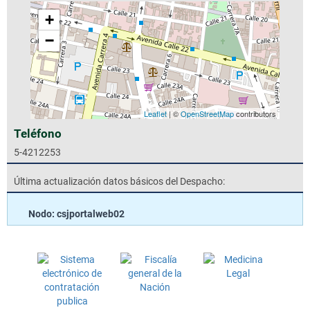
+
−
Leaflet
| ©
OpenStreetMap
contributors
Teléfono
5-4212253
Última actualización datos básicos del Despacho:
Nodo: csjportalweb02