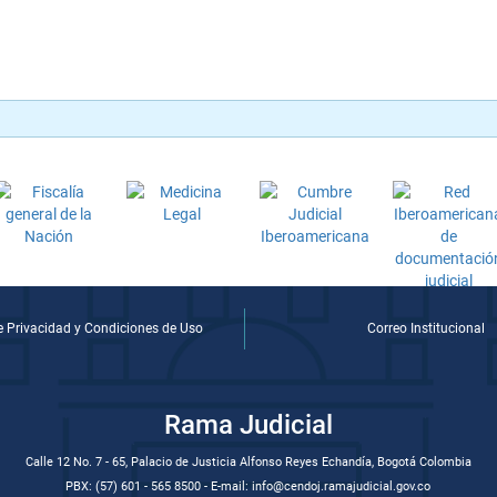
de Privacidad y Condiciones de Uso
Correo Institucional
Rama Judicial
Calle 12 No. 7 - 65, Palacio de Justicia Alfonso Reyes Echandía, Bogotá Colombia
PBX: (57) 601 - 565 8500 - E-mail: info@cendoj.ramajudicial.gov.co