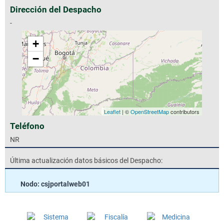
Dirección del Despacho
-
+
−
Leaflet
| ©
OpenStreetMap
contributors
Teléfono
NR
Última actualización datos básicos del Despacho:
Nodo: csjportalweb01