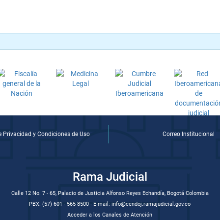
de Privacidad y Condiciones de Uso
Correo Institucional
Rama Judicial
Calle 12 No. 7 - 65, Palacio de Justicia Alfonso Reyes Echandía, Bogotá Colombia
PBX: (57) 601 - 565 8500 - E-mail: info@cendoj.ramajudicial.gov.co
Acceder a los Canales de Atención