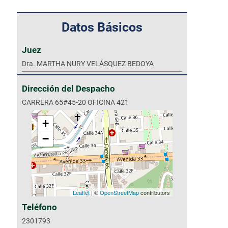
Datos Básicos
Juez
Dra. MARTHA NURY VELÁSQUEZ BEDOYA
Dirección del Despacho
CARRERA 65#45-20 OFICINA 421
+
−
Leaflet
| ©
OpenStreetMap
contributors
Teléfono
2301793