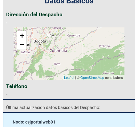
Datos Básicos
Dirección del Despacho
-
+
−
Leaflet
| ©
OpenStreetMap
contributors
Teléfono
-
Última actualización datos básicos del Despacho:
Nodo: csjportalweb01