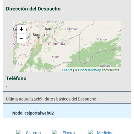
Dirección del Despacho
-
+
−
Leaflet
| ©
OpenStreetMap
contributors
Teléfono
-
Última actualización datos básicos del Despacho:
Nodo: csjportalweb02