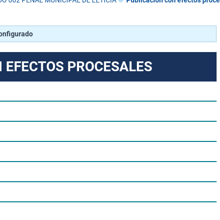
O 002 PENAL MUNICIPAL DE LETICIA
Publicación con efectos proc
configurado
N EFECTOS PROCESALES