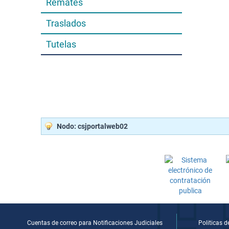
Remates
Traslados
Tutelas
Nodo: csjportalweb02
Cuentas de correo para Notificaciones Judiciales
Politicas 