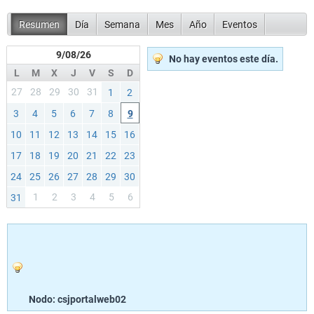
Resumen
Día
Semana
Mes
Año
Eventos
9/08/26
No hay eventos este día.
L
M
X
J
V
S
D
27
28
29
30
31
1
2
3
4
5
6
7
8
9
10
11
12
13
14
15
16
17
18
19
20
21
22
23
24
25
26
27
28
29
30
1
2
3
4
5
6
31
Nodo: csjportalweb02