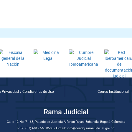
de Privacidad y Condiciones de Uso
Correo Institucional
Rama Judicial
Calle 12 No. 7 - 65, Palacio de Justicia Alfonso Reyes Echandía, Bogotá Colombia
PBX: (57) 601 - 565 8500 - E-mail: info@cendoj.ramajudicial.gov.co